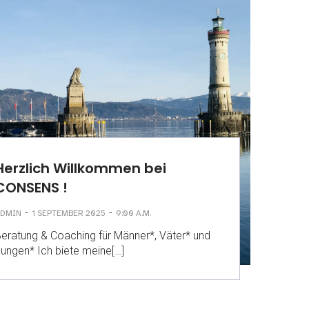
Herzlich Willkommen bei
CONSENS !
-
-
DMIN
1 SEPTEMBER 2025
9:00 A.M.
eratung & Coaching für Männer*, Väter* und
ungen* Ich biete meine[…]